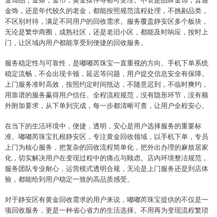
金饰，还是年代较久的老金，都能按照规范流程处理，不挑剔品类，
不区别对待，满足不同用户的回收需求。服务覆盖静安区多个板块，
无论是繁华商圈，成熟社区，还是老旧小区，都能及时响应，按时上
门，让区域内用户都能享受到便捷的回收服务。
服务稳定性与可靠性，是嘟嘟芮珠宝一直重视的方向。手机下单系统
稳定流畅，不会出现卡顿，延迟等问题，用户提交信息安全有保障。
上门服务准时高效，按照约定时间抵达，不随意迟到，不临时爽约，
用靠谱的服务赢得用户信任。全程流程规范，没有隐形环节，没有额
外附加要求，从下单到完成，每一步都清晰可查，让用户全程安心。
在当下的生活环境中，便捷，透明，安心是用户选择服务的重要标
准。嘟嘟芮珠宝扎根静安区，专注黄金回收领域，以手机下单，专员
上门为核心服务，把复杂的回收流程简单化，把外出办理的麻烦居家
化，切实解决用户在变现过程中的痛点与顾虑。店内环境整洁规范，
服务团队专业耐心，运营模式透明合规，无论是上门服务还是到店体
验，都能给到用户稳定一致的高品质感受。
对于静安区有黄金回收需求的用户来说，嘟嘟芮珠宝提供的不仅是一
项回收服务，更是一种省心省力的生活选择。不用再为变现流程繁琐