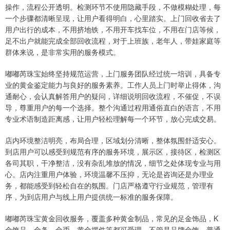
操作，流程公开透明。检测环节不使用隐藏手段，不做模糊处理，每
一个步骤都清晰呈现，让用户看得明白，心里踏实。上门回收省去了
用户出行的成本，不用挤地铁，不用开车找车位，不用在门店等候，
足不出户就能完成全部回收流程，对于上班族，老年人，带娃家庭等
群体来说，是非常实用的服务模式。
嘟嘟芮珠宝始终坚持规范运营，上门服务团队经过统一培训，具备专
业的黄金鉴定能力与良好的服务素养。工作人员上门时举止得体，沟
通耐心，会认真解答用户的疑问，详细说明回收流程，不催促，不误
导，尊重用户的每一个选择。整个沟通过程用通俗直白的语言，不用
专业术语制造距离感，让用户轻松理解每一个环节，放心完成交易。
店内环境整洁明亮，布局合理，区域划分清晰，整体氛围舒适安心。
到店用户可以感受到规范有序的服务环境，展示区，接待区，检测区
各司其职，干净整洁，没有杂乱堆放的情况，细节之处体现专业与用
心。店内注重用户体验，环境温馨不压抑，无论是咨询还是办理业
务，都能感受到轻松自在的氛围。门店严格遵守行业规范，管理有
序，为到店用户与线上用户提供统一标准的服务保障。
嘟嘟芮珠宝黄金回收服务，覆盖多种黄金制品，常见的足金饰品，K
金饰品，金条，金币，黄金摆件等都可受理。不管是品牌金饰，普通