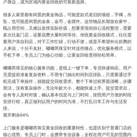
户身边，成为区域内黄金回收的可靠新选择。
很多人家里都有闲置的黄金饰品，可能是款式老旧的项链，手镯，吊
坠，也可能是闲置的金条，金币，金摆件。这些物品长期放在家中，
既占用空间，又难以发挥实际价值，想要变现却担心流程繁琐，需要
多次往返门店，还要花费大量时间等待。传统黄金回收模式，往往需
要用户亲自到店，对于工作忙碌，行动不便，或是不希望外出折腾的
人来说，十分不友好。嘟嘟芮珠宝针对这些痛点，优化服务模式，以
手机下单，专员上门为核心功能，让黄金回收变得轻松简单。
嘟嘟芮珠宝的核心服务功能，是线上一键下单，专员快速响应。用户
无需提前准备复杂资料，不用专门抽出时间到店排队，只需要通过手
机完成下单操作，就能提交回收需求。整个下单过程界面清晰，步骤
简洁，没有复杂操作，无论年龄大小，都能快速上手。提交需求后，
会有专人及时对接，确认基本信息与上门时间，按照用户方便的时段
安排行程，真正做到以用户的时间为准，不打乱日常工作与生活安
排。
展开剩余64%
上门服务是嘟嘟芮珠宝黄金回收的重要特性，也是区别于普通门店的
核心优势。专员上门时，会携带专业设备，全程在用户可见的范围内