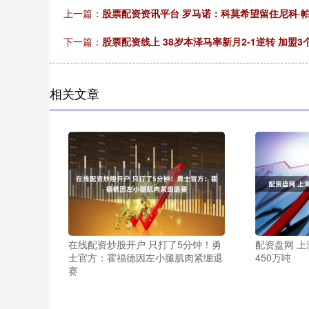
上一篇：
股票配资资讯平台 罗马诺：科莫希望留住尼科·
下一篇：
股票配资线上 38岁本泽马率新月2-1逆转 加盟
相关文章
在线配资炒股开户 只打了5分钟！勇
配资盘网 
士官方：霍福德因左小腿肌肉紧绷退
450万吨
赛